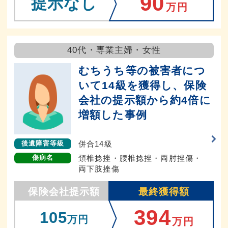
90
提示なし
万円
40代・専業主婦・女性
むちうち等の被害者につ
いて14級を獲得し、保険
会社の提示額から約4倍に
増額した事例
併合14級
後遺障害等級
頚椎捻挫・腰椎捻挫・両肘挫傷・
傷病名
両下肢挫傷
保険会社提示額
最終獲得額
394
105
万円
万円