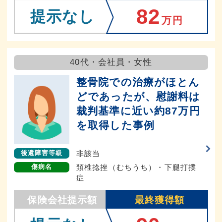
82
提示なし
万円
40代・会社員・女性
整骨院での治療がほとん
どであったが、慰謝料は
裁判基準に近い約87万円
を取得した事例
非該当
後遺障害等級
頚椎捻挫（むちうち）・下腿打撲
傷病名
症
保険会社提示額
最終獲得額