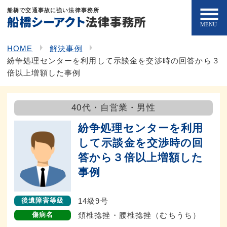
船橋で交通事故に強い法律事務所
HOME
解決事例
紛争処理センターを利用して示談金を交渉時の回答から３
倍以上増額した事例
40代・自営業・男性
紛争処理センターを利用
して示談金を交渉時の回
答から３倍以上増額した
事例
14級9号
後遺障害等級
頚椎捻挫・腰椎捻挫（むちうち）
傷病名