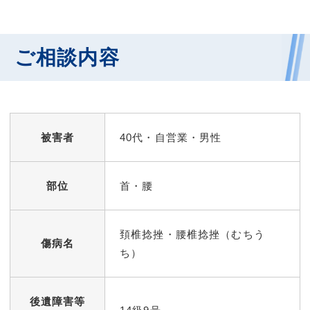
ご相談内容
被害者
40代・自営業・男性
部位
首・腰
頚椎捻挫・腰椎捻挫（むちう
傷病名
ち）
後遺障害等