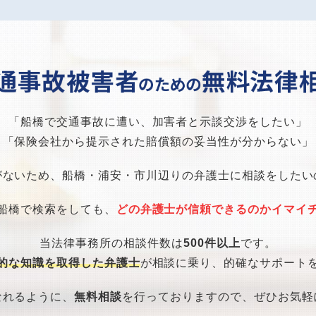
「船橋で交通事故に遭い、加害者と示談交渉をしたい」
「保険会社から提示された賠償額の妥当性が分からない」
がないため、船橋・浦安・市川辺りの弁護士に相談をしたい
船橋で検索をしても、
どの弁護士が信頼できるのかイマイ
当法律事務所の相談件数は
500件以上
です。
的な知識を取得した弁護士
が相談に乗り、的確なサポート
なれるように、
無料相談
を行っておりますので、ぜひお気軽