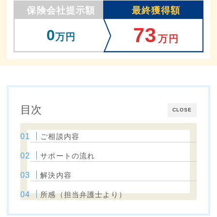
保険会社提示額
最終獲得額
73
0
万円
万円
目次
CLOSE
ご相談内容
サポートの流れ
解決内容
所感（担当弁護士より）