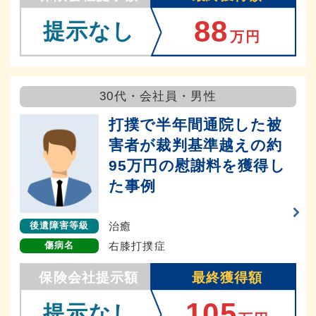
88
提示なし
万円
30代・会社員・男性
打撲で半年間通院した被
害者が裁判基準越えの約
95万円の慰謝料を獲得し
た事例
治癒
後遺障害等級
右膝打撲症
傷病名
保険会社提示額
最終獲得額
105
提示なし