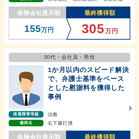
保険会社提示額
最終獲得額
305
155
万円
万円
30代・会社員・男性
1か月以内のスピード解決
で、弁護士基準をベース
とした慰謝料を獲得した
事例
治癒
後遺障害等級
右下腿打撲
傷病名
保険会社提示額
最終獲得額