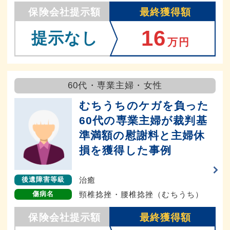
保険会社提示額
最終獲得額
16
提示なし
万円
60代・専業主婦・女性
むちうちのケガを負った
60代の専業主婦が裁判基
準満額の慰謝料と主婦休
損を獲得した事例
治癒
後遺障害等級
頸椎捻挫・腰椎捻挫（むちうち）
傷病名
保険会社提示額
最終獲得額