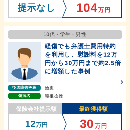
104
提示なし
万円
10代・学生・男性
軽傷でも弁護士費用特約
を利用し、慰謝料を12万
円から30万円まで約2.5倍
に増額した事例
治癒
後遺障害等級
腰椎捻挫
傷病名
保険会社提示額
最終獲得額
30
12
万円
万円